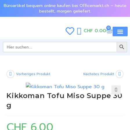
Büroartikel bequem online kaufen bei Officemarkt.ch – heute
bestellt, morgen geliefert.
0
CHF
0.00
SEARCH BU
Jetzt e
Search
for:
Vorheriges Produkt
Nächstes Produkt
Kikkoman Tofu Miso Suppe 30
🔍
g
CHF
6.00