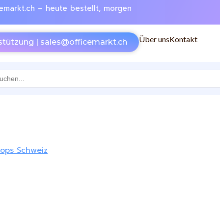
emarkt.ch – heute bestellt, morgen
Über uns
Kontakt
stützung | sales@officemarkt.ch
h
hops Schweiz