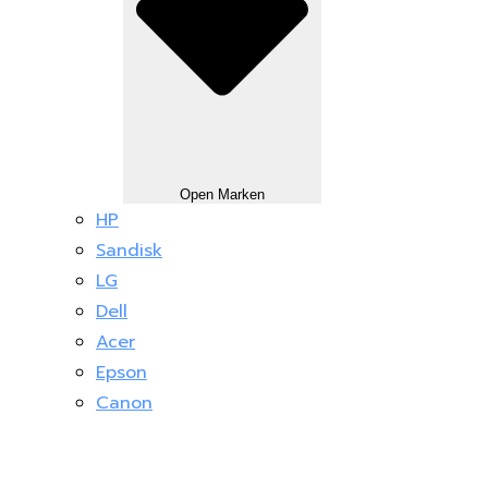
Open Marken
HP
Sandisk
LG
Dell
Acer
Epson
Canon