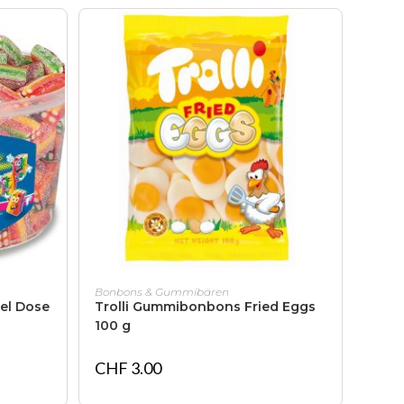
IN DEN WARENKORB
Bonbons & Gummibären
el Dose
Trolli Gummibonbons Fried Eggs
100 g
CHF
3.00