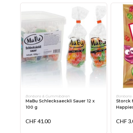
IN DEN WARENKORB
Bonbons & Gummibären
Bonbons
MaBu Schlecksaeckli Sauer 12 x
Storck
100 g
Happies
CHF
41.00
CHF
3.