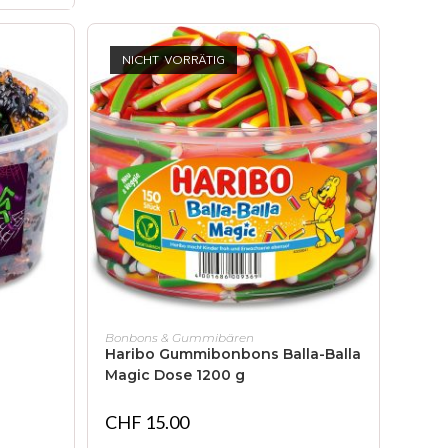
NICHT VORRÄTIG
WEITERLESEN
Bonbons & Gummibären
Haribo Gummibonbons Balla-Balla
Magic Dose 1200 g
CHF
15.00