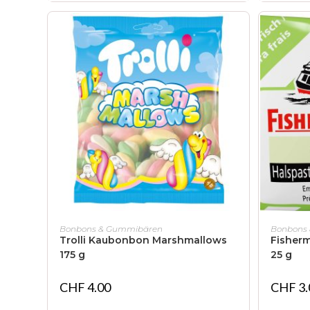
IN DEN WARENKORB
Bonbons & Gummibären
Bonbons
Trolli Kaubonbon Marshmallows
Fisher
175 g
25 g
CHF
4.00
CHF
3.