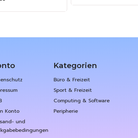
onto
Kategorien
tenschutz
Büro & Freizeit
pressum
Sport & Freizeit
B
Computing & Software
in Konto
Peripherie
rsand- und
ckgabebedingungen