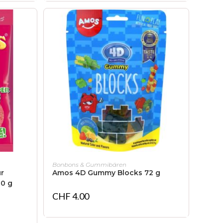
IN DEN WARENKORB
Bonbons & Gummibären
r
Amos 4D Gummy Blocks 72 g
00 g
CHF
4.00