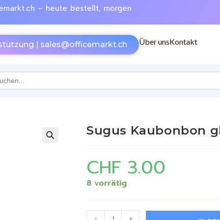
emarkt.ch – heute bestellt, morgen
Über uns
Kontakt
stützung | sales@officemarkt.ch
h
Sugus Kaubonbon gl
🔍
CHF
3.00
8 vorrätig
-
+