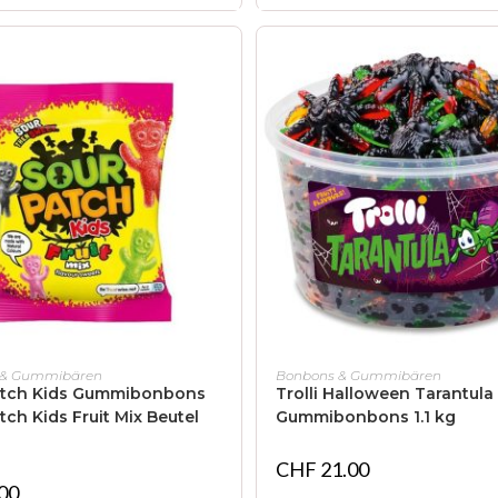
IN DEN WARENKORB
IN DEN WARENKORB
 & Gummibären
Bonbons & Gummibären
atch Kids Gummibonbons
Trolli Halloween Tarantula
tch Kids Fruit Mix Beutel
Gummibonbons 1.1 kg
CHF
21.00
00