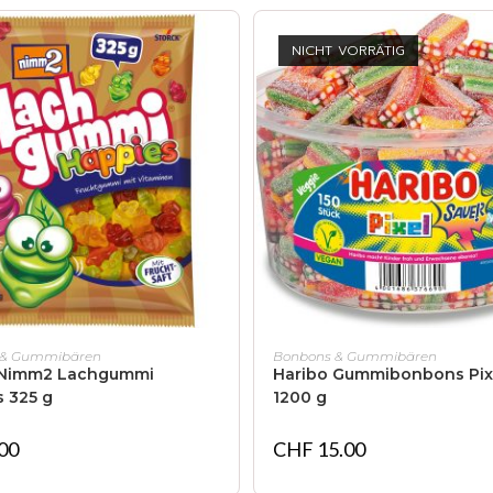
NICHT VORRÄTIG
IN DEN WARENKORB
WEITERLESEN
 & Gummibären
Bonbons & Gummibären
 Nimm2 Lachgummi
Haribo Gummibonbons Pix
 325 g
1200 g
00
CHF
15.00