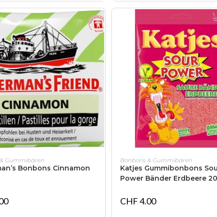
IN DEN WARENKORB
IN DEN WARENKORB
 & Gummibären
Bonbons & Gummibären
man’s Bonbons Cinnamon
Katjes Gummibonbons Sou
Power Bänder Erdbeere 2
00
CHF
4.00