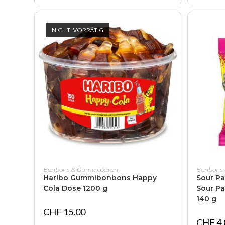
NICHT VORRÄTIG
WEITERLESEN
Bonbons & Gummibären
Bonbons
Haribo Gummibonbons Happy
Sour P
Cola Dose 1200 g
Sour Pa
140 g
CHF
15.00
CHF
4.