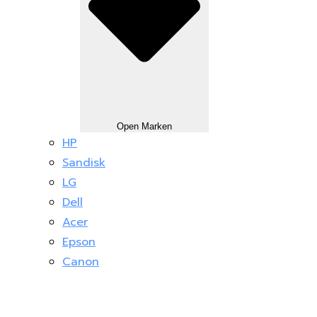
Open Marken
HP
Sandisk
LG
Dell
Acer
Epson
Canon