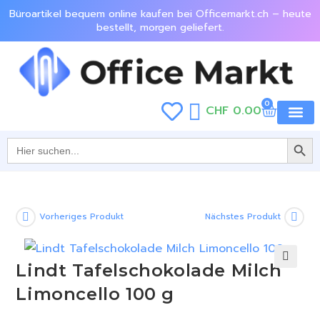
Büroartikel bequem online kaufen bei Officemarkt.ch – heute
bestellt, morgen geliefert.
0
CHF
0.00
SEARCH BU
Jetzt e
Search
for:
Vorheriges Produkt
Nächstes Produkt
Lindt Tafelschokolade Milch
🔍
Limoncello 100 g