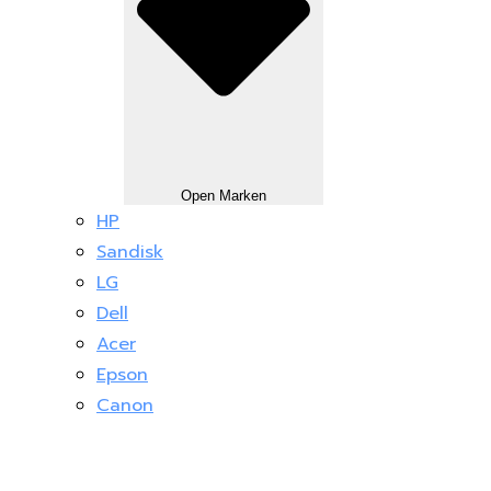
Open Marken
HP
Sandisk
LG
Dell
Acer
Epson
Canon