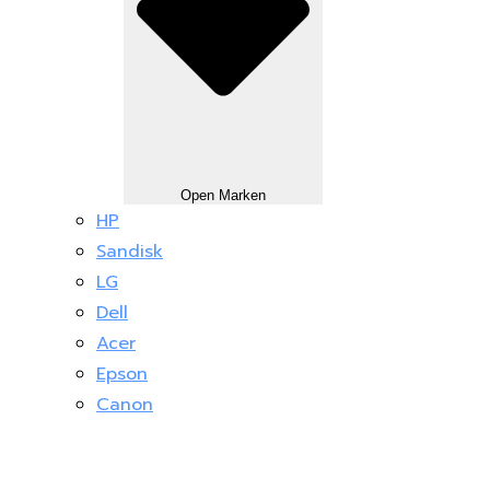
Open Marken
HP
Sandisk
LG
Dell
Acer
Epson
Canon