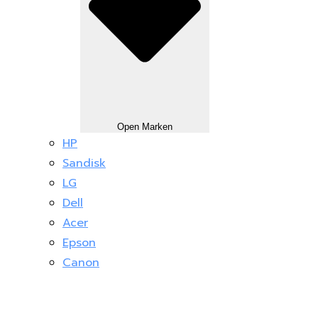
Open Marken
HP
Sandisk
LG
Dell
Acer
Epson
Canon