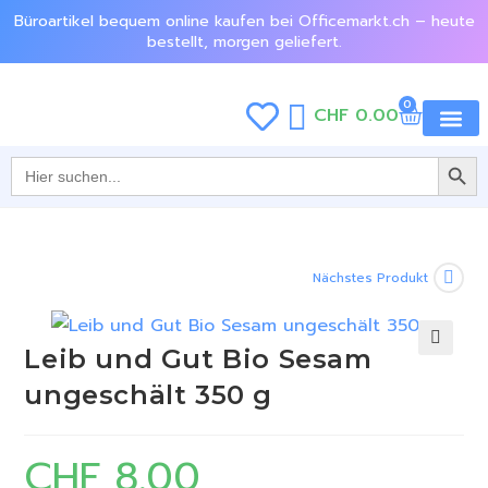
Büroartikel bequem online kaufen bei Officemarkt.ch – heute
bestellt, morgen geliefert.
0
CHF
0.00
SEARCH BU
Jetzt e
Search
for:
Nächstes Produkt
Leib und Gut Bio Sesam
🔍
ungeschält 350 g
CHF
8.00