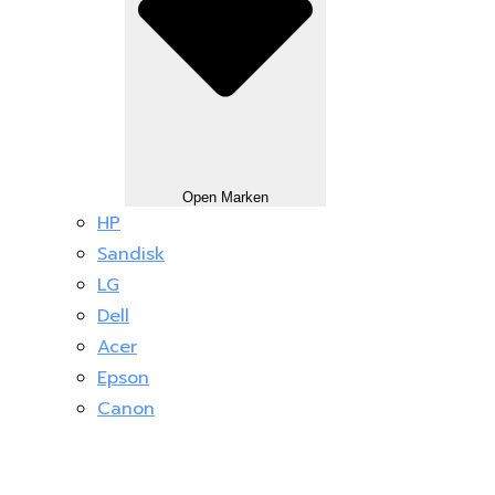
Open Marken
HP
Sandisk
LG
Dell
Acer
Epson
Canon