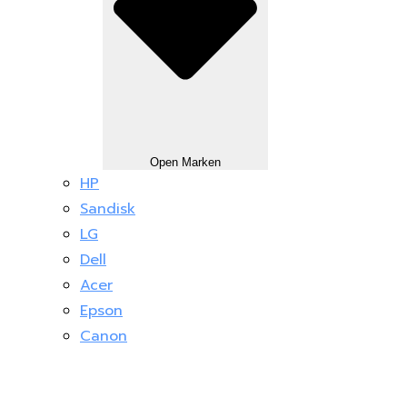
Open Marken
HP
Sandisk
LG
Dell
Acer
Epson
Canon