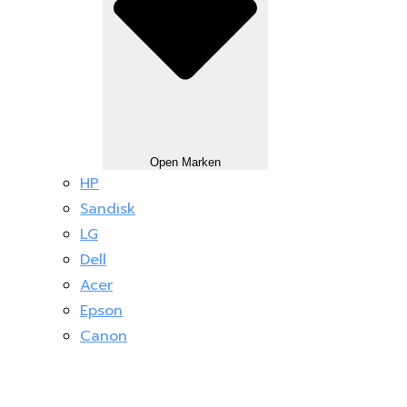
Open Marken
HP
Sandisk
LG
Dell
Acer
Epson
Canon