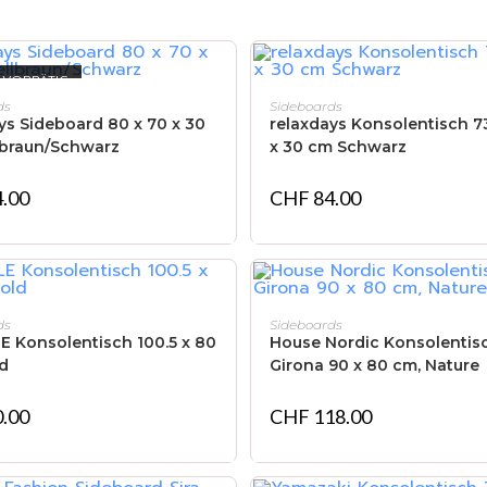
 VORRÄTIG
WEITERLESEN
IN DEN WARENKORB
ds
Sideboards
ys Sideboard 80 x 70 x 30
relaxdays Konsolentisch 7
lbraun/Schwarz
x 30 cm Schwarz
.00
CHF
84.00
IN DEN WARENKORB
IN DEN WARENKORB
ds
Sideboards
 Konsolentisch 100.5 x 80
House Nordic Konsolentis
ld
Girona 90 x 80 cm, Nature
.00
CHF
118.00