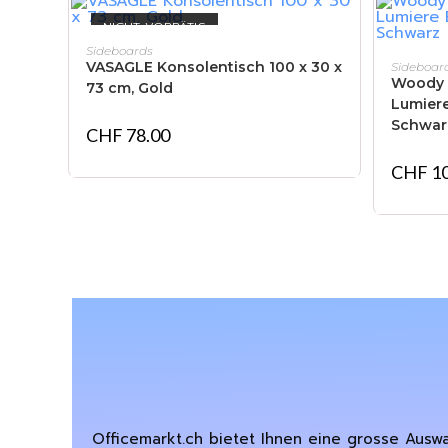
NICHT VORRÄTIG
WEITERLESEN
Sideboards
VASAGLE Konsolentisch 100 x 30 x
Sideboar
Woody 
73 cm, Gold
Lumiere
Schwar
CHF
78.00
CHF
10
Officemarkt.ch bietet Ihnen eine grosse Ausw