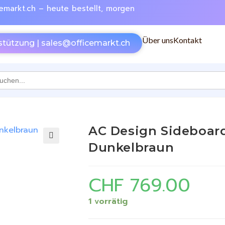
emarkt.ch – heute bestellt, morgen
Über uns
Kontakt
stützung | sales@officemarkt.ch
h
AC Design Sideboard
Dunkelbraun
🔍
CHF
769.00
1 vorrätig