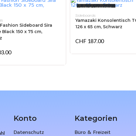
NICHT VORRÄTIG
WEITERLESEN
Sideboards
IN DEN WARENKORB
Yamazaki Konsolentisch 
ds
Fashion Sideboard Sira
126 x 65 cm, Schwarz
 Black 150 x 75 cm,
z
CHF
187.00
3.00
Konto
Kategorien
Datenschutz
Büro & Freizeit
ahl