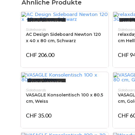
Ähnliche Produkte
NICHT VORRÄTIG
NICHT
WEITERLESEN
Sideboards
Sideboar
AC Design Sideboard Newton 120
relaxda
x 40 x 80 cm, Schwarz
cm Hel
CHF
206.00
CHF
94
NICHT VORRÄTIG
WEITERLESEN
Sideboards
Sideboar
VASAGLE Konsolentisch 100 x 80.5
VASAGLE
cm, Weiss
cm, Go
CHF
35.00
CHF
60