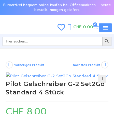
Büroartikel bequem online kaufen bei Officemarkt.ch – heute
bestellt, morgen geliefert.
0
CHF
0.00
SEARCH BU
Jetzt e
Search
for:
Vorheriges Produkt
Nächstes Produkt
Pilot Gelschreiber G-2 Set2Go
🔍
Standard 4 Stück
CHF
8.00