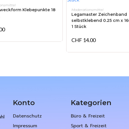
IN DEN WARENKORB
onsmittel
IN DEN WARENKORB
Zweckform Klebepunkte 18
Moderationsmittel
Legamaster Zeichenband
t
selbstklebend 0.25 cm x 1
1 Stück
00
CHF
14.00
Konto
Kategorien
Datenschutz
Büro & Freizeit
ahl
Impressum
Sport & Freizeit