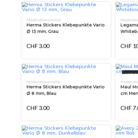
IN DEN WARENKORB
Moderationsmittel
Moderati
Herma Stickers Klebepunkte Vario
Legama
Ø 13 mm, Grau
Whitebo
CHF
3.00
CHF
10
NICHT
IN DEN WARENKORB
Moderationsmittel
Moderati
Herma Stickers Klebepunkte Vario
Maul Mo
Ø 8 mm, Blau
cm Men
CHF
3.00
CHF
7.