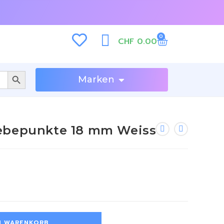
0
CHF
0.00
SEARCH BUTTON
Marken
ebepunkte 18 mm Weiss
N WARENKORB