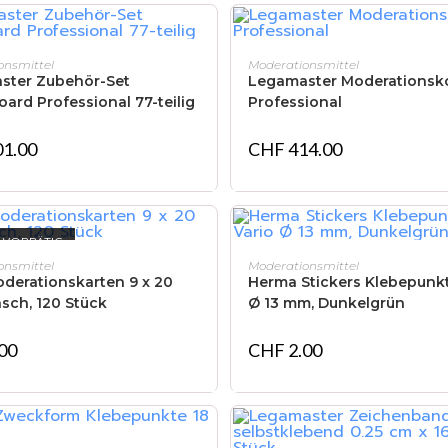
IN DEN WARENKORB
IN DEN WARENKORB
onsmittel
Moderationsmittel
ster Zubehör-Set
Legamaster Moderationsko
ard Professional 77-teilig
Professional
1.00
CHF
414.00
 VORRÄTIG
WEITERLESEN
IN DEN WARENKORB
onsmittel
Moderationsmittel
derationskarten 9 x 20
Herma Stickers Klebepunkt
sch, 120 Stück
Ø 13 mm, Dunkelgrün
00
CHF
2.00