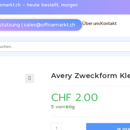
emarkt.ch – heute bestellt, morgen
Über uns
Kontakt
stützung | sales@officemarkt.ch
h
Avery Zweckform Kl
🔍
CHF
2.00
5 vorrätig
IN DE