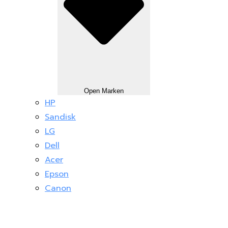
Open Marken
HP
Sandisk
LG
Dell
Acer
Epson
Canon