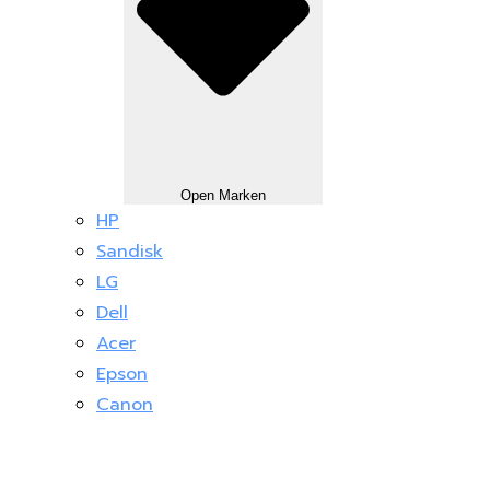
Open Marken
HP
Sandisk
LG
Dell
Acer
Epson
Canon