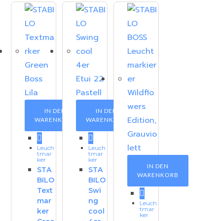
IN DEN
IN DEN
WARENKORB
WARENKORB
Leuch
Leuch
tmar
tmar
ker
ker
IN DEN
STA
STA
WARENKORB
BILO
BILO
Text
Swi
mar
ng
Leuch
tmar
ker
cool
ker