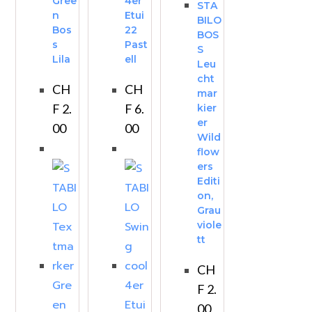
Gree
4er
STA
n
Etui
BILO
Bos
22
BOS
s
Past
S
Lila
ell
Leu
cht
CH
CH
mar
F
2.
F
6.
kier
er
00
00
Wild
flow
ers
Editi
on,
Grau
viole
tt
CH
F
2.
00