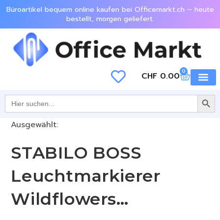
Büroartikel bequem online kaufen bei Officemarkt.ch – heute
bestellt, morgen geliefert.
0
CHF
0.00
SEARCH BU
Jetzt e
Search
for:
Ausgewählt:
STABILO BOSS
Leuchtmarkierer
Wildflowers…