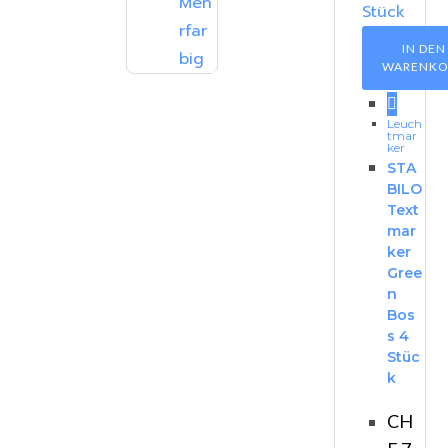
IN DEN
WARENKO
Leuch
tmar
ker
STA
BILO
Text
mar
ker
Gree
n
Bos
s 4
Stüc
k
CH