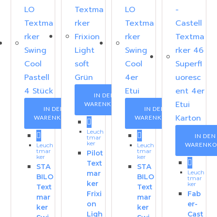
IN DEN
WARENKORB
IN DEN
IN DEN
WARENKORB
WARENKORB
Leuch
IN DEN
tmar
ker
WARENKO
Leuch
Leuch
tmar
tmar
Pilot
ker
ker
Text
STA
STA
Leuch
mar
BILO
BILO
tmar
ker
ker
Text
Text
Frixi
Fab
mar
mar
on
er-
ker
ker
Ligh
Cast