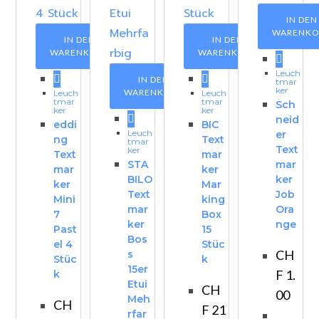
IN DEN
WARENKO
IN DEN
IN DEN
WARENKORB
WARENKORB
Leuch
IN DEN
tmar
ker
WARENKORB
Leuch
Leuch
tmar
tmar
Sch
ker
ker
neid
eddi
BIC
Leuch
er
ng
Text
tmar
Text
ker
Text
mar
STA
mar
mar
ker
BILO
ker
ker
Mar
Text
Job
Mini
king
mar
Ora
7
Box
ker
nge
Past
15
Bos
el 4
Stüc
CH
s
Stüc
k
15er
F
1.
k
Etui
CH
00
Meh
CH
F
21
rfar