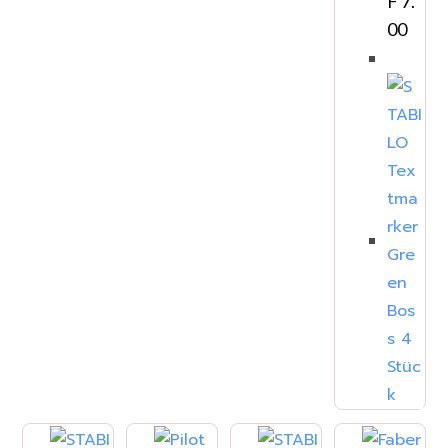
F
7.
00