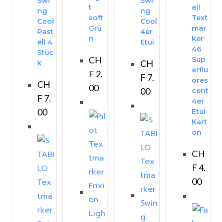
Swi
Swi
t
ell
ng
ng
soft
Text
Cool
Cool
Grü
mar
Past
4er
n
ker
ell 4
Etui
46
Stüc
CH
Sup
CH
k
erflu
F
2.
F
7.
ores
CH
00
00
cent
F
7.
4er
00
Etui
Kart
on
CH
F
4.
00