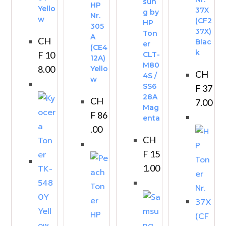
sun
HP
Yello
37X
g by
Nr.
w
(CF2
HP
305
37X)
Ton
A
CH
Blac
er
(CE4
k
F
10
CLT-
12A)
M80
8.00
Yello
CH
4S /
w
SS6
F
37
28A
CH
7.00
Mag
F
86
enta
.00
CH
F
15
1.00