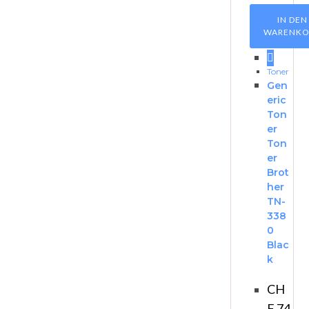
IN DEN
WARENKO
Toner
Gen
eric
Ton
er
Ton
er
Brot
her
TN-
338
0
Blac
k
CH
F
74