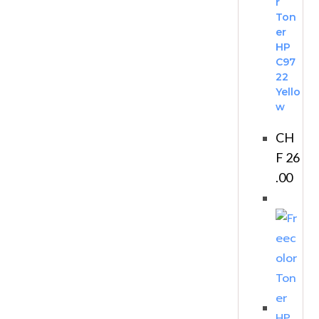
r
Ton
er
HP
C97
22
Yello
w
CH
F
26
.00