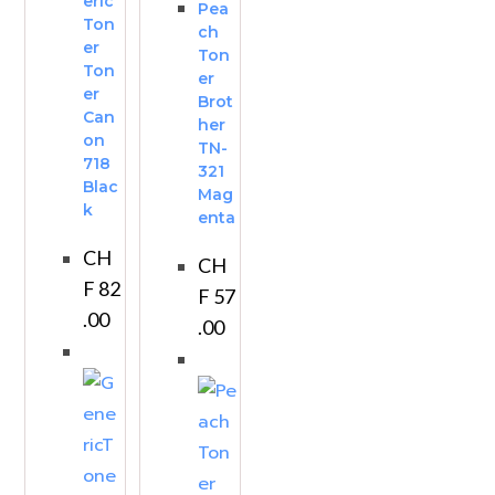
eric
Pea
Ton
ch
er
Ton
Ton
er
er
Brot
Can
her
on
TN-
718
321
Blac
Mag
k
enta
CH
CH
F
82
F
57
.00
.00