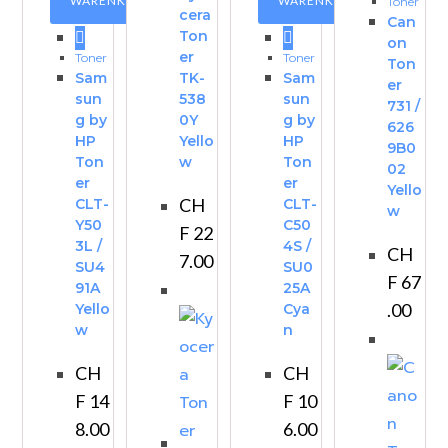
WARENKORB
WARENKORB
Toner
cera
Can
Ton
on
er
Toner
Toner
Ton
Sam
TK-
Sam
er
sun
538
sun
731 /
g by
0Y
g by
626
HP
Yello
HP
9B0
Ton
w
Ton
02
er
er
Yello
CH
CLT-
CLT-
w
Y50
C50
F
22
3L /
4S /
CH
7.00
SU4
SU0
F
67
91A
25A
.00
Yello
Cya
w
n
CH
CH
F
14
F
10
8.00
6.00