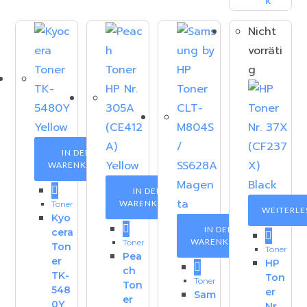
Nicht
vorräti
g
IN DEN
WARENKORB
IN DEN
WARENKORB
Toner
WEITERLE
Kyo
IN DEN
cera
WARENKORB
Toner
Ton
Toner
Pea
er
HP
ch
TK-
Ton
Toner
Ton
548
er
Sam
er
0Y
Nr.