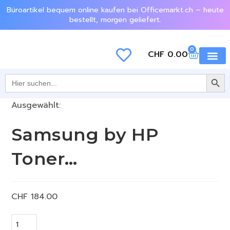
Büroartikel bequem online kaufen bei Officemarkt.ch – heute
bestellt, morgen geliefert.
0
CHF
0.00
SEARCH BU
Jetzt e
Search
for:
Ausgewählt:
Samsung by HP
Toner…
CHF
184.00