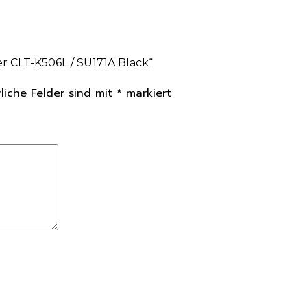
r CLT-K506L / SU171A Black“
rliche Felder sind mit
*
markiert