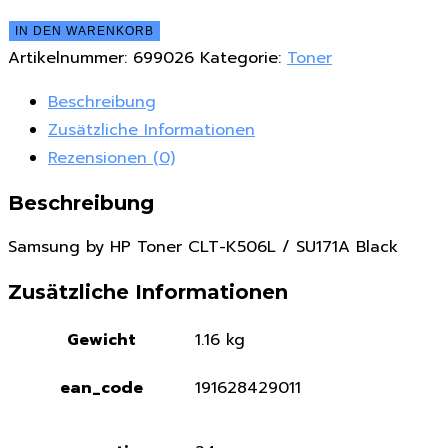
Samsung
IN DEN WARENKORB
by
Artikelnummer:
699026
Kategorie:
Toner
HP
Beschreibung
Toner
Zusätzliche Informationen
CLT-
Rezensionen (0)
K506L
/
Beschreibung
SU171A
Samsung by HP Toner CLT-K506L / SU171A Black
Black
Menge
Zusätzliche Informationen
Gewicht
1.16 kg
ean_code
191628429011