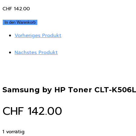
CHF
142.00
Samsung
In den Warenkorb
by
Vorheriges Produkt
HP
Toner
Nächstes Produkt
CLT-
K506L
/
SU171A
Samsung by HP Toner CLT-K506L 
Black
Menge
CHF
142.00
1 vorrätig