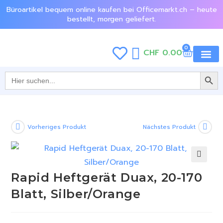
Büroartikel bequem online kaufen bei Officemarkt.ch – heute
bestellt, morgen geliefert.
0
CHF
0.00
SEARCH BU
Jetzt e
Search
for:
Vorheriges Produkt
Nächstes Produkt
🔍
Rapid Heftgerät Duax, 20-170
Blatt, Silber/Orange