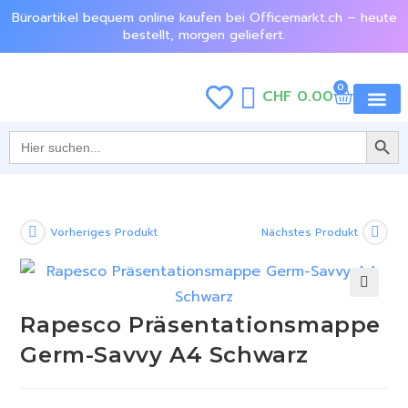
Büroartikel bequem online kaufen bei Officemarkt.ch – heute
bestellt, morgen geliefert.
0
CHF
0.00
SEARCH BU
Jetzt e
Search
for:
Vorheriges Produkt
Nächstes Produkt
🔍
Rapesco Präsentationsmappe
Germ-Savvy A4 Schwarz