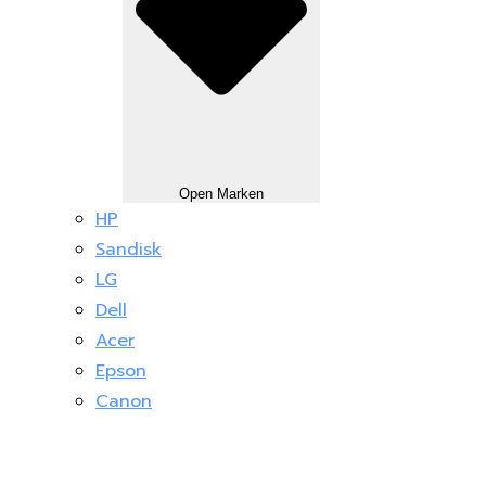
Open Marken
HP
Sandisk
LG
Dell
Acer
Epson
Canon