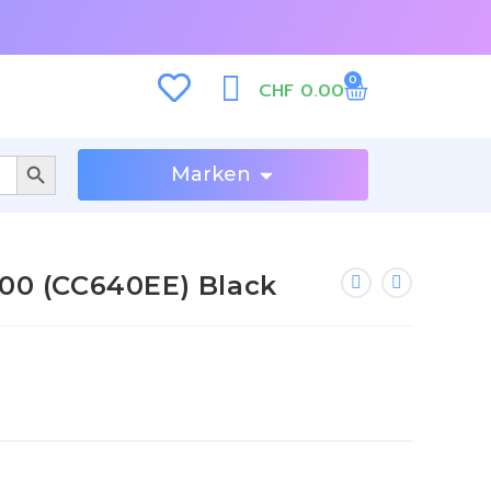
0
CHF
0.00
SEARCH BUTTON
Marken
300 (CC640EE) Black