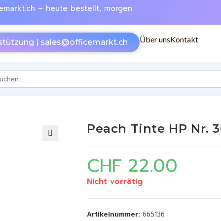
emarkt.ch – heute bestellt, morgen
Über uns
Kontakt
stützung | sales@officemarkt.ch
h
Peach Tinte HP Nr. 
🔍
CHF
22.00
Nicht vorrätig
Artikelnummer:
665136