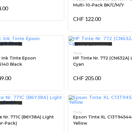
Multi-10-Pack BK/C/M/Y
.00
CHF
122.00
 VORRÄTIG
NICHT VORRÄTIG
WEITERLESEN
WEITERLESEN
Tinte
 Ink Tinte Epson
HP Tinte Nr. 772 (CN632A) 
5140 Black
Cyan
9.00
CHF
205.00
 VORRÄTIG
WEITERLESEN
IN DEN WARENKORB
Tinte
e Nr. 771C (B6Y38A) Light
Epson Tinte XL C13T94544
er-Pack)
Yellow