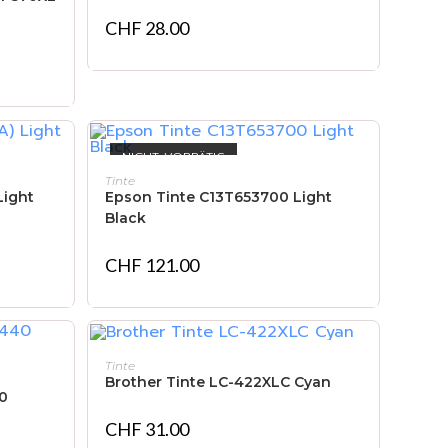
CHF
28.00
NICHT VORRÄTIG
WEITERLESEN
Tinte
Light
Epson Tinte C13T653700 Light
Black
CHF
121.00
NICHT VORRÄTIG
WEITERLESEN
Tinte
Brother Tinte LC-422XLC Cyan
0
CHF
31.00