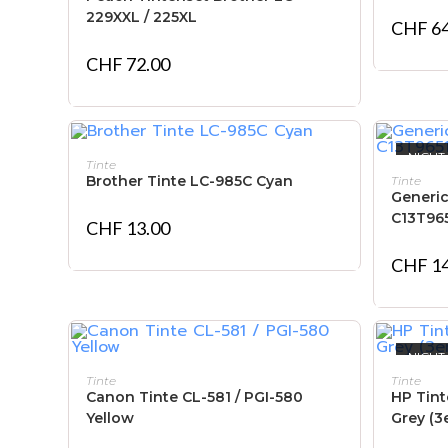
229XXL / 225XL
CHF
64
CHF
72.00
NICHT
IN DEN WARENKORB
Tinte
Brother Tinte LC-985C Cyan
Tinte
Generic
C13T96
CHF
13.00
CHF
14
NICHT
IN DEN WARENKORB
Tinte
Tinte
Canon Tinte CL-581 / PGI-580
HP Tint
Yellow
Grey (3