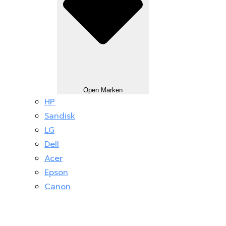
Open Marken
HP
Sandisk
LG
Dell
Acer
Epson
Canon