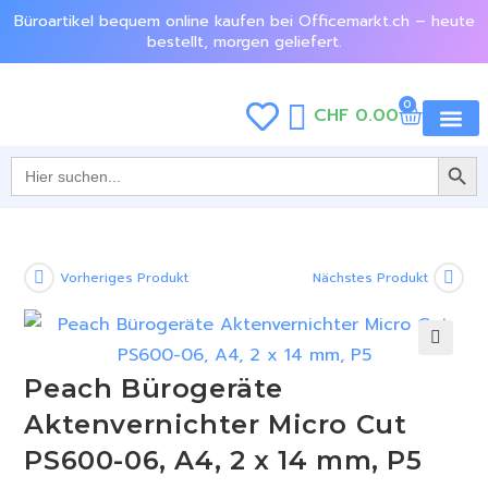
Büroartikel bequem online kaufen bei Officemarkt.ch – heute
bestellt, morgen geliefert.
0
CHF
0.00
SEARCH BU
Jetzt e
Search
for:
Vorheriges Produkt
Nächstes Produkt
🔍
Peach Bürogeräte
Aktenvernichter Micro Cut
PS600-06, A4, 2 x 14 mm, P5