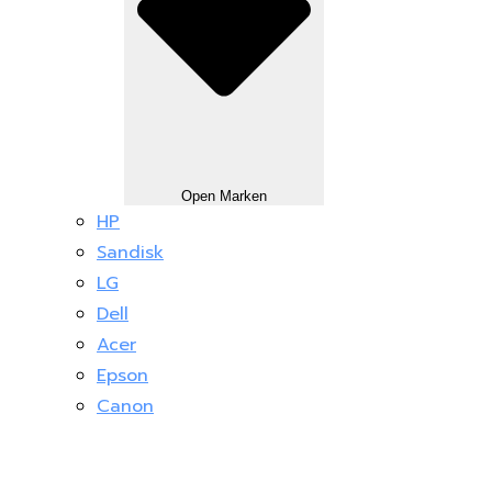
Open Marken
HP
Sandisk
LG
Dell
Acer
Epson
Canon