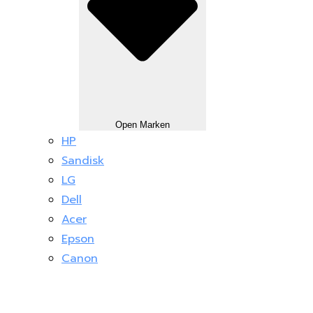
Open Marken
HP
Sandisk
LG
Dell
Acer
Epson
Canon