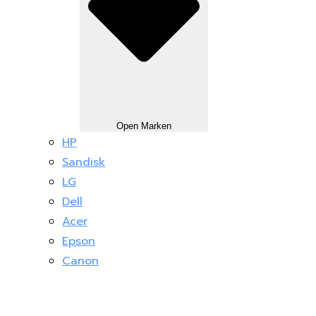
Open Marken
HP
Sandisk
LG
Dell
Acer
Epson
Canon