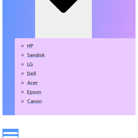
Open Marken
HP
Sandisk
LG
Dell
Acer
Epson
Canon