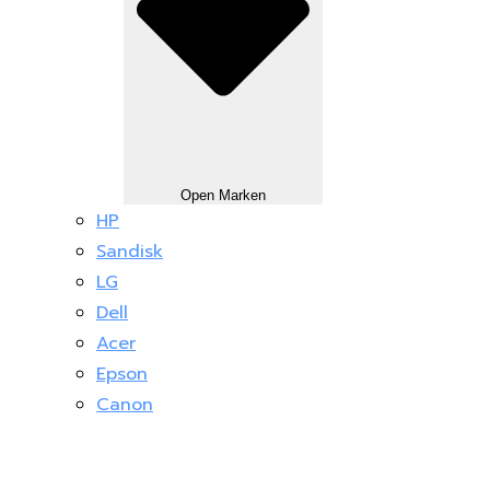
Open Marken
HP
Sandisk
LG
Dell
Acer
Epson
Canon