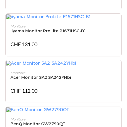
IN DEN WARENKORB
Monitore
iiyama Monitor ProLite P1671HSC-B1
CHF
131.00
IN DEN WARENKORB
Monitore
Acer Monitor SA2 SA242YHbi
CHF
112.00
NICHT VORRÄTIG
WEITERLESEN
Monitore
BenQ Monitor GW2790QT