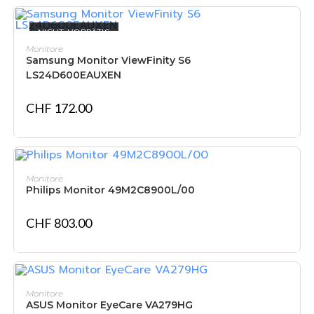
NICHT VORRÄTIG
WEITERLESEN
Monitore
Samsung Monitor ViewFinity S6
LS24D600EAUXEN
CHF
172.00
IN DEN WARENKORB
Monitore
Philips Monitor 49M2C8900L/00
CHF
803.00
NICHT VORRÄTIG
WEITERLESEN
Monitore
ASUS Monitor EyeCare VA279HG