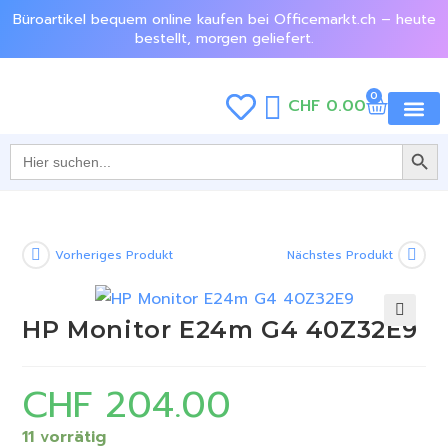
Büroartikel bequem online kaufen bei Officemarkt.ch – heute
bestellt, morgen geliefert.
0
CHF
0.00
SEARCH BU
Jetzt e
Search
for:
Vorheriges Produkt
Nächstes Produkt
HP Monitor E24m G4 40Z32E9
🔍
CHF
204.00
11 vorrätig