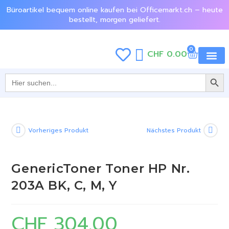
Büroartikel bequem online kaufen bei Officemarkt.ch – heute
bestellt, morgen geliefert.
0
CHF
0.00
SEARCH BU
Jetzt e
Search
for:
Vorheriges Produkt
Nächstes Produkt
GenericToner Toner HP Nr.
203A BK, C, M, Y
CHF
304.00