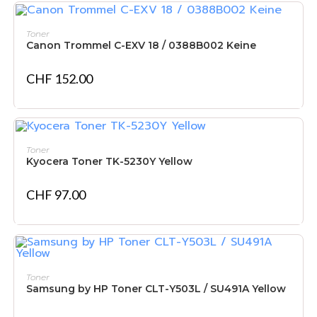
NICHT VORRÄTIG
WEITERLESEN
Toner
Canon Trommel C-EXV 18 / 0388B002 Keine
CHF
152.00
IN DEN WARENKORB
Toner
Kyocera Toner TK-5230Y Yellow
CHF
97.00
IN DEN WARENKORB
Toner
Samsung by HP Toner CLT-Y503L / SU491A Yellow