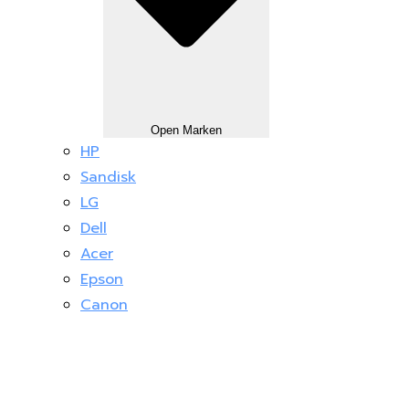
Open Marken
HP
Sandisk
LG
Dell
Acer
Epson
Canon