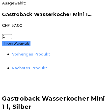
Ausgewählt:
Gastroback Wasserkocher Mini 1…
CHF
57.00
Gastroback
Wasserkocher
In den Warenkorb
Mini
Vorheriges Produkt
1
l,
Nächstes Produkt
Silber
Menge
Gastroback Wasserkocher Mini
1 l, Silber