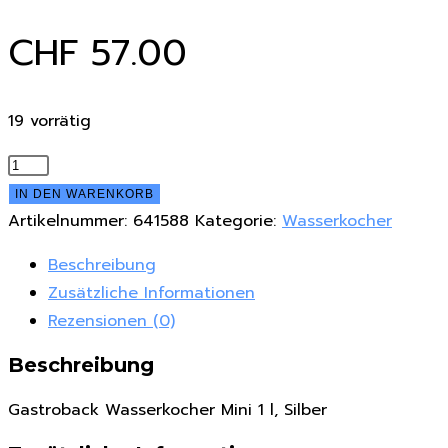
CHF
57.00
19 vorrätig
Gastroback
Wasserkocher
IN DEN WARENKORB
Mini
Artikelnummer:
641588
Kategorie:
Wasserkocher
1
Beschreibung
l,
Zusätzliche Informationen
Silber
Rezensionen (0)
Menge
Beschreibung
Gastroback Wasserkocher Mini 1 l, Silber