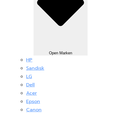
Open Marken
HP
Sandisk
LG
Dell
Acer
Epson
Canon