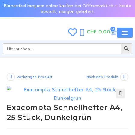
Büroartikel bequem online kaufen bei Officemarkt.ch – heute
bestellt, morgen geliefert.
0
CHF
0.00
SEARCH BU
Jetzt e
Search
for:
Vorheriges Produkt
Nächstes Produkt
🔍
Exacompta Schnellhefter A4,
25 Stück, Dunkelgrün