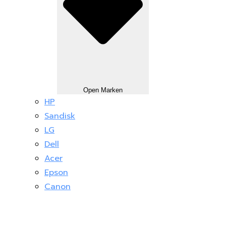
Open Marken
HP
Sandisk
LG
Dell
Acer
Epson
Canon