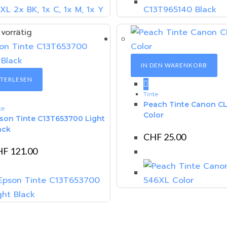
 vorrätig
IN DEN WARENKORB
TERLESEN
Tinte
Peach Tinte Canon C
te
Color
son Tinte C13T653700 Light
ack
CHF
25.00
HF
121.00