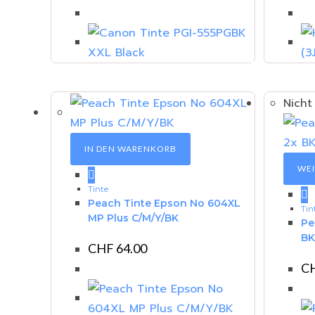
Nicht
IN DEN WARENKORB
WEI
Tinte
Peach Tinte Epson No 604XL
Tin
MP Plus C/M/Y/BK
Pe
BK,
CHF
64.00
C