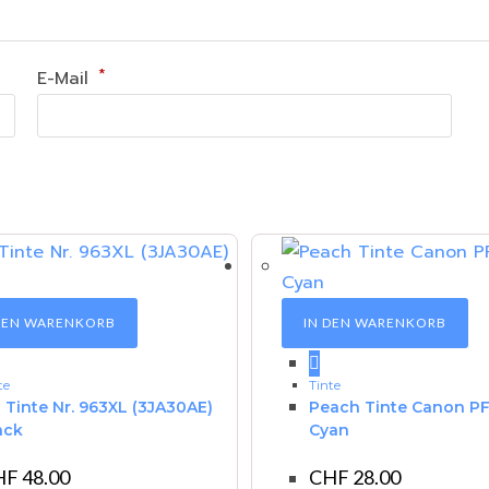
*
E-Mail
DEN WARENKORB
IN DEN WARENKORB
te
Tinte
 Tinte Nr. 963XL (3JA30AE)
Peach Tinte Canon PF
ack
Cyan
HF
48.00
CHF
28.00