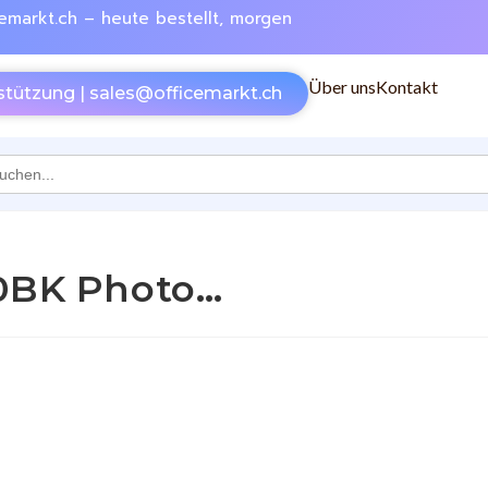
emarkt.ch – heute bestellt, morgen
Über uns
Kontakt
stützung | sales@officemarkt.ch
h
00BK Photo…