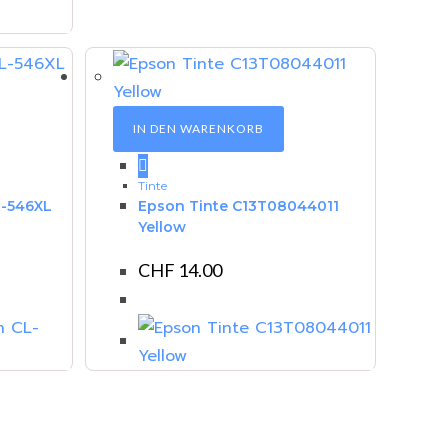
IN DEN WARENKORB
Tinte
L-546XL
Epson Tinte C13T08044011
Yellow
CHF
14.00