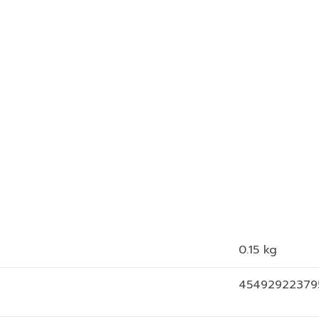
0.15 kg
45492922379