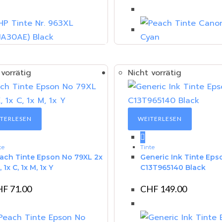
 vorrätig
Nicht vorrätig
TERLESEN
WEITERLESEN
te
Tinte
ach Tinte Epson No 79XL 2x
Generic Ink Tinte Eps
 1x C, 1x M, 1x Y
C13T965140 Black
HF
71.00
CHF
149.00