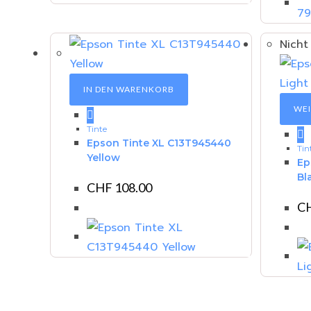
Nicht
IN DEN WARENKORB
WEI
Tinte
Epson Tinte XL C13T945440
Tin
Yellow
Ep
Bl
CHF
108.00
C