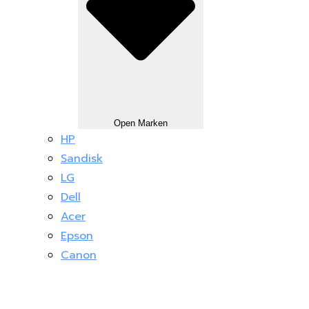
Open Marken
HP
Sandisk
LG
Dell
Acer
Epson
Canon