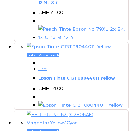
1x M, 1x Y
CHF
71.00
In den Warenkorb
Tinte
Epson Tinte C13T08044011 Yellow
CHF
14.00