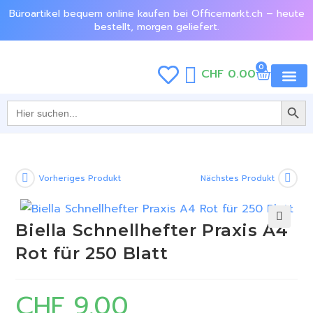
Büroartikel bequem online kaufen bei Officemarkt.ch – heute
bestellt, morgen geliefert.
0
CHF
0.00
SEARCH BU
Jetzt e
Search
for:
Vorheriges Produkt
Nächstes Produkt
Biella Schnellhefter Praxis A4
🔍
Rot für 250 Blatt
CHF
9.00