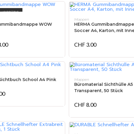
 VORRÄTIG
WEITERLESEN
IN DEN WARENKORB
Mappen
 Gummibandmappe WOW
HERMA Gummibandmappe 
Soccer A4, Karton, mit In
.00
CHF
3.00
IN DEN WARENKORB
IN DEN WARENKORB
Sichtbuch School A4 Pink
Mappen
Büromaterial Sichthülle A5
Transparent, 50 Stück
00
CHF
8.00
IN DEN WARENKORB