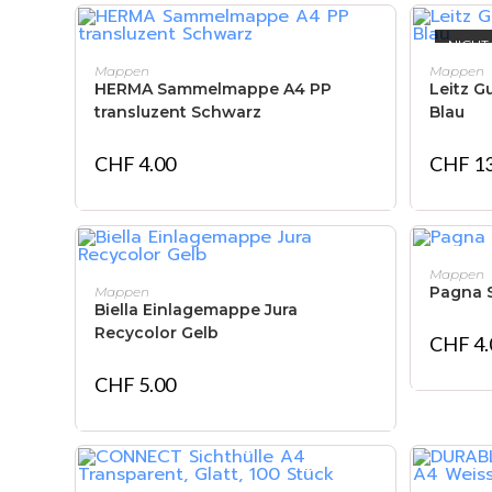
NICHT
IN DEN WARENKORB
Mappen
Mappen
HERMA Sammelmappe A4 PP
Leitz
transluzent Schwarz
Blau
CHF
4.00
CHF
13
Mappen
IN DEN WARENKORB
Pagna 
Mappen
Biella Einlagemappe Jura
Recycolor Gelb
CHF
4.
CHF
5.00