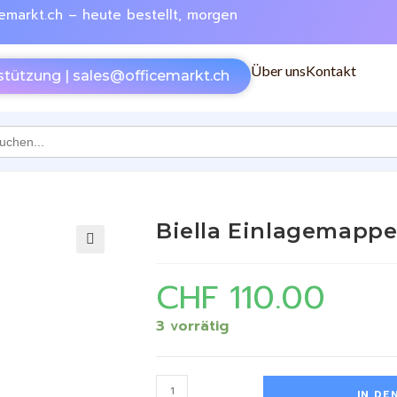
emarkt.ch – heute bestellt, morgen
Über uns
Kontakt
stützung | sales@officemarkt.ch
h
Biella Einlagemappe
🔍
CHF
110.00
3 vorrätig
IN DE