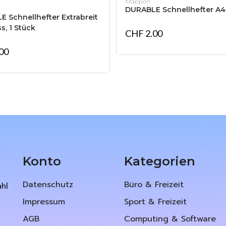
Mappen
IN DEN WARENKORB
DURABLE Schnellhefter A4
 Schnellhefter Extrabreit
s, 1 Stück
CHF
2.00
00
Konto
Kategorien
Datenschutz
Büro & Freizeit
ahl
Impressum
Sport & Freizeit
AGB
Computing & Software