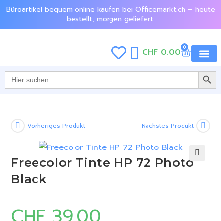
Büroartikel bequem online kaufen bei Officemarkt.ch – heute
bestellt, morgen geliefert.
0
CHF
0.00
SEARCH BU
Jetzt e
Search
for:
Vorheriges Produkt
Nächstes Produkt
Freecolor Tinte HP 72 Photo
🔍
Black
CHF
39.00